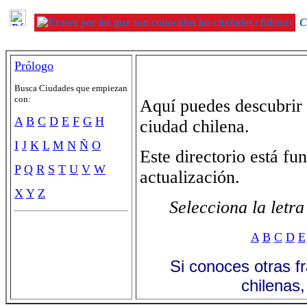
Ci
Prólogo
Busca Ciudades que empiezan
con:
Aquí puedes descubrir 
A
B
C
D
E
F
G
H
ciudad chilena.
I
J
K
L
M
N
Ñ
O
Este directorio está f
P
Q
R
S
T
U
V
W
actualización.
X
Y
Z
Selecciona la letr
A
B
C
D
E
Si conoces otras f
chilenas